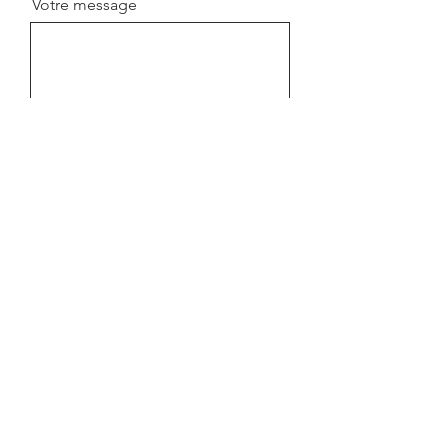
Votre message
Envoyer
Contactez-nous
Salle des sports de Pontpoint
Impasse du Marais Saint Pierre,
627 Rue du Colombier
60700 Pontpoint
fitnessclubdepontpoint@gmail.com